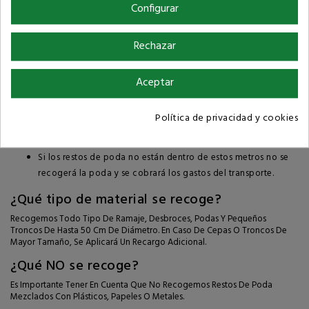
Recogida a granel: Si la cantidad de poda es considerable,
Configurar
podemos realizar la recogida directamente a granel
utilizando una grúa con pinza bivalva.
Rechazar
Tanto La Recogida Con Big Bags O A Granel, La Poda Deber Estar Al
Alcance Del Radio De La Grúa:
Aceptar
Si es recogida de big bags son 21 metros desde el centro del
camión
Política de privacidad y cookies
Si es recogida a granel, son 16 metros desde el centro del
camión.
Si los restos de poda no están dentro de estos metros no se
recogerá la poda y se cobrará los gastos del transporte.
¿Qué tipo de material se recoge?
Recogemos Todo Tipo De Ramaje, Desbroces, Podas Y Pequeños
Troncos De Hasta 50 Cm De Diámetro. En Caso De Cepas O Troncos De
Mayor Tamaño, Se Aplicará Un Recargo Adicional.
¿Qué NO se recoge?
Es Importante Tener En Cuenta Que No Recogemos Restos De Poda
Mezclados Con Plásticos, Papeles O Metales.