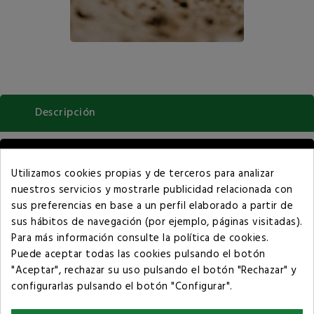
Descripción
Detalles del producto
Utilizamos cookies propias y de terceros para analizar
nuestros servicios y mostrarle publicidad relacionada con
¿Cómo funciona el servicio de recogida de
sus preferencias en base a un perfil elaborado a partir de
poda?
sus hábitos de navegación (por ejemplo, páginas visitadas).
Para más información consulte la
política de cookies
.
Ponemos A Tu Disposición Dos Modalidades De Recogida:
Puede aceptar todas las cookies pulsando el botón
Mediante Big Bags: Te proporcionamos sacos grandes (Big
"Aceptar", rechazar su uso pulsando el botón "Rechazar" y
Bags) que puedes llenar con los restos de poda. Nos
configurarlas pulsando el botón "Configurar".
encargamos de su transporte y posterior tratamiento.