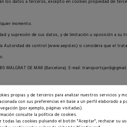
n los datos a terceros, excepto en cookies propiedad de tercer
alquier momento.
idad y supresión de sus datos, y de limitación u oposición a su t
la Autoridad de control (www.aepd.es) si considera que el trata
s:
0 MALGRAT DE MAR (Barcelona). E-mail: transportsjardi@gmail
okies propias y de terceros para analizar nuestros servicios y mo
lacionada con sus preferencias en base a un perfil elaborado a pa
vegación (por ejemplo, páginas visitadas).
Finalidad
rmación consulte la
política de cookies
.
 todas las cookies pulsando el botón "Aceptar", rechazar su us