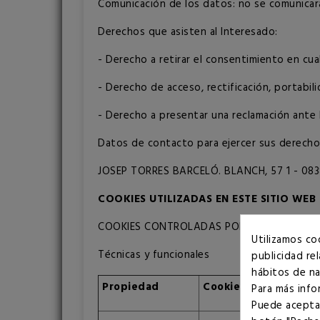
Comunicación de los datos: no se comunicará
Derechos que asisten al Interesado:
- Derecho a retirar el consentimiento en cu
- Derecho de acceso, rectificación, portabil
- Derecho a presentar una reclamación ante 
Datos de contacto para ejercer sus derecho
JOSEP TORRES BARCELÓ. BLANCH, 57 1 - 0838
COOKIES UTILIZADAS EN ESTE SITIO WEB
COOKIES CONTROLADAS POR EL EDITOR
Utilizamos co
Técnicas y funcionales
publicidad re
hábitos de na
Propiedad
Cookie
Para más info
Puede aceptar