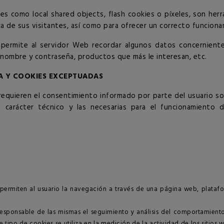
ales como local shared objects, flash cookies o píxeles, son h
a de sus visitantes, así como para ofrecer un correcto funcionam
permite al servidor Web recordar algunos datos concernientes
, nombre y contraseña, productos que más le interesan, etc.
A Y COOKIES EXCEPTUADAS
 requieren el consentimiento informado por parte del usuario son
e carácter técnico y las necesarias para el funcionamiento d
permiten al usuario la navegación a través de una página web, platafor
responsable de las mismas el seguimiento y análisis del comportamiento
 tipo de cookies se utiliza en la medición de la actividad de los sitios 