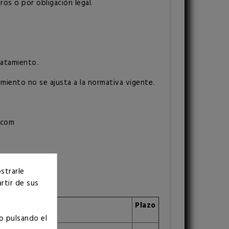
os o por obligación legal.
ratamiento.
miento no se ajusta a la normativa vigente.
.com
strarle
rtir de sus
Plazo
o pulsando el