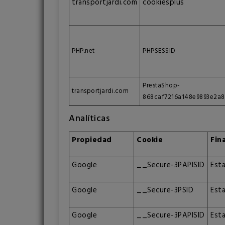
transportjardi.com
cookiesplus
PHP.net
PHPSESSID
PrestaShop-
transportjardi.com
868caf7216a148e9893e2a
Analíticas
Propiedad
Cookie
Fin
Google
__Secure-3PAPISID
Esta
Google
__Secure-3PSID
Esta
Google
__Secure-3PAPISID
Esta