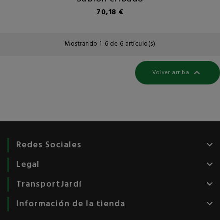
Precio
70,18 €
Mostrando 1-6 de 6 artículo(s)

Volver arriba
Redes Sociales
keyboard_arrow_down
Legal
keyboard_arrow_down
TransportJardí
keyboard_arrow_down
Información de la tienda
keyboard_arrow_down