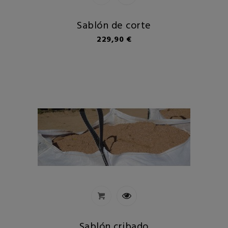
Sablón de corte
Precio
229,90 €
Sablón cribado