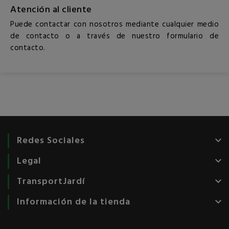
Atención al cliente
Puede contactar con nosotros mediante cualquier medio
de contacto o a través de nuestro formulario de
contacto.
Redes Sociales
keyboard_arrow_down
Legal
keyboard_arrow_down
TransportJardí
keyboard_arrow_down
Información de la tienda
keyboard_arrow_down