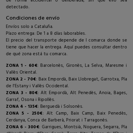
de forma accidental o deliberada, sin que ello sea
detectado.
Condiciones de envío
Envíos solo a Cataluña.
Plazo entrega: De 1 a 8 días laborables.
El precio del transporte depende de l comarca donde se
tiene que hacer la entrega. Aquí puedes consultar dentro
de qué zona está tu comarca.
ZONA 1 - 60€
: Barcelonès, Gironès, La Selva, Maresme i
Vallès Oriental.
ZONA 2 - 70€
: Baix Empordà, Baix Llobregat, Garrotxa, Pla
de l'Estany i Vallès Occidental.
ZONA 3 - 80€
: Alt Empordà, Alt Penedès, Anoia, Bages,
Garraf, Osona i Ripollès.
ZONA 4 - 135€
: Berguedà i Solsonès.
ZONA 5 - 250€
: Alt Camp, Baix Camp, Baix Penedès,
Cerdanya, Conca de Barberà, Priorat i Tarragonès.
ZONA 6 - 300€
: Garrigues, Montsià, Noguera, Segarra, Pla