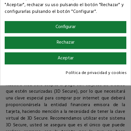
"Aceptar", rechazar su uso pulsando el botón "Rechazar" y
3D Secure es el sistema de pago más seguro con tarjeta
configurarlas pulsando el botón "Configurar".
de crédito porque es capaz de autentificar al titular de la
tarjeta, garantiza que el cliente que está usando un
Configurar
número de tarjeta es realmente el titular de la misma.
Esto se realiza mediante una clave secreta que su propio
banco le facilitará y que sólo conocerá usted, en la
Rechazar
mayoría de los casos esta clave se puede solicitar on-line.
Para más información puede consultar la web de su banco
Aceptar
o ponerse en contacto con él.
Política de privacidad y cookies
Muy importante
Nuestra web sólo acepta el pago con tarjetas de crédito
que estén securizadas (3D Secure), por lo que necesitará
una clave especial para comprar por internet que deberá
proporcionársela la entidad financiera emisora de la
tarjeta, haciendo mención a la necesidad de tener la clave
virtual de 3D Secure. Recomendamos utilizar este sistema
3D Secure, usted se asegura que es el único que puede