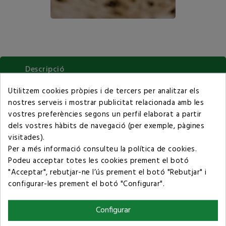
Descripció
Utilitzem cookies pròpies i de tercers per analitzar els
Detalls del producte
nostres serveis i mostrar publicitat relacionada amb les
vostres preferències segons un perfil elaborat a partir
dels vostres hàbits de navegació (per exemple, pàgines
Com funciona el servei de recollida de poda?
visitades).
Per a més informació consulteu la
política de cookies
.
Posem A La Teva Disposició Dues Modalitats De Recollida:
Podeu acceptar totes les cookies prement el botó
Mitjançant Big Bags: Et proporcionem sacs grans (Big Bags)
"Acceptar", rebutjar-ne l’ús prement el botó "Rebutjar" i
que pots omplir amb les restes de poda. Ens encarreguem del
configurar-les prement el botó "Configurar".
transport i posterior tractament.
Recollida a granel: Si la quantitat de poda és considerable,
Configurar
podem fer la recollida directament a granel utilitzant una