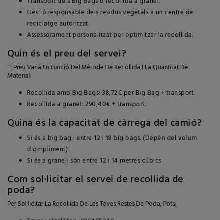
Transport dels Big Bags o recollida a granel.
Gestió responsable dels residus vegetals a un centre de
reciclatge autoritzat.
Assessorament personalitzat per optimitzar la recollida.
Quin és el preu del servei?
El Preu Varia En Funció Del Mètode De Recollida I La Quantitat De
Material:
Recollida amb Big Bags: 38,72€ per Big Bag + transport.
Recollida a granel: 290,40€ + transport.
Quina és la capacitat de càrrega del camió?
Si és a big bag : entre 12 i 18 big bags. (Depèn del volum
d'ompliment)
Si és a granel: són entre 12 i 14 metres cúbics
Com sol·licitar el servei de recollida de
poda?
Per Sol·licitar La Recollida De Les Teves Restes De Poda, Pots: