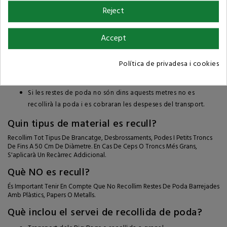
grua amb pinça bivalva.
Reject
Tant La Recollida Amb Big Bags O A Granel, La Poda Haver D'estar A
L'abast Del Radi De La Grua:
Accept
Si és recollida de big bags són 21 metres des del centre del
camió
Política de privadesa i cookies
Si és recollida a granel, són 16 metres des del centre del
camió.
Si les restes de poda no són dins aquests metres no es
recollirà la poda i es cobraran les despeses del transport.
Quin tipus de material es recull?
Recollim Tot Tipus De Brancatge, Desbrossaments, Podes I Petits Troncs
De Fins A 50 Cm De Diàmetre. En Cas De Ceps O Troncs Més Grans,
S'aplicarà Un Recàrrec Addicional.
Què NO es recull?
És Important Tenir En Compte Que No Recollim Restes De Poda Barrejades
Amb Plàstics, Papers O Metalls.
Què inclou el servei de recollida de poda?