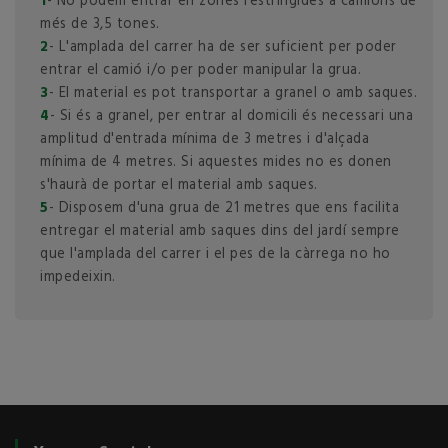
1
- No podem entrar en zones restringides a camions de
més de 3,5 tones.
2
- L'amplada del carrer ha de ser suficient per poder
entrar el camió i/o per poder manipular la grua.
3
- El material es pot transportar a granel o amb saques.
4
- Si és a granel, per entrar al domicili és necessari una
amplitud d'entrada mínima de 3 metres i d'alçada
mínima de 4 metres. Si aquestes mides no es donen
s'haurà de portar el material amb saques.
5
- Disposem d'una grua de 21 metres que ens facilita
entregar el material amb saques dins del jardí sempre
que l'amplada del carrer i el pes de la càrrega no ho
impedeixin.