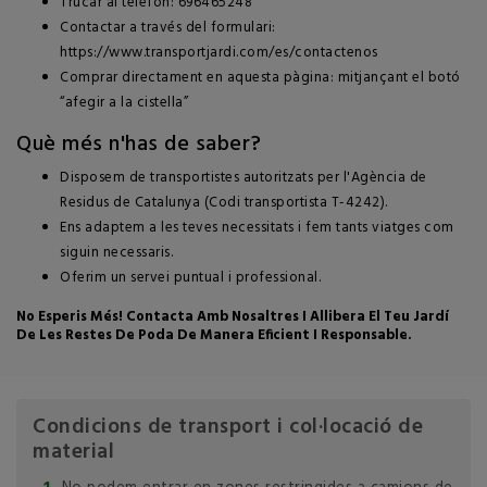
Trucar al telèfon: 696465248
Contactar a través del formulari:
https://www.transportjardi.com/es/contactenos
Comprar directament en aquesta pàgina: mitjançant el botó
“afegir a la cistella”
Què més n'has de saber?
Disposem de transportistes autoritzats per l'Agència de
Residus de Catalunya (Codi transportista T-4242).
Ens adaptem a les teves necessitats i fem tants viatges com
siguin necessaris.
Oferim un servei puntual i professional.
No Esperis Més! Contacta Amb Nosaltres I Allibera El Teu Jardí
De Les Restes De Poda De Manera Eficient I Responsable.
Condicions de transport i col·locació de
material