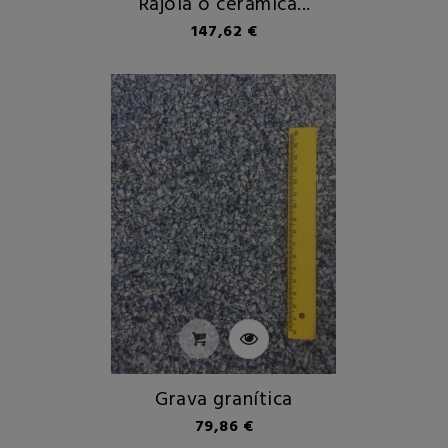
Rajola o ceràmica...
Preu
147,62 €
Grava granítica
Preu
79,86 €