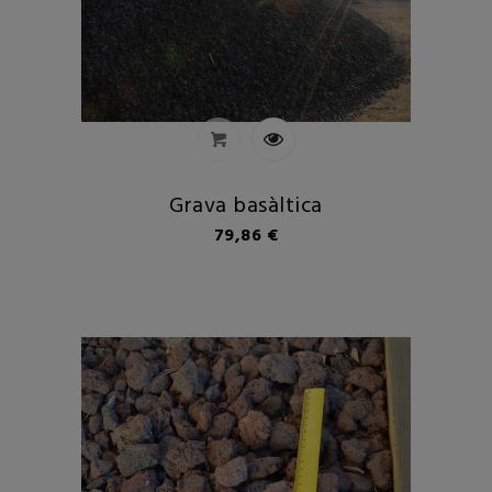
Grava basàltica
Preu
79,86 €