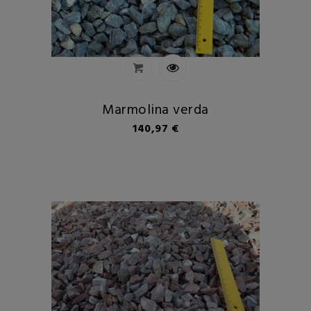
Marmolina verda
Preu
140,97 €