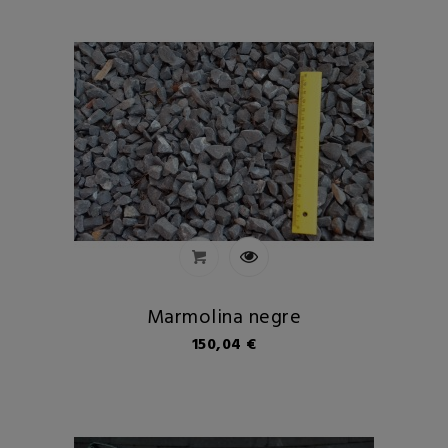
Marmolina negre
Preu
150,04 €