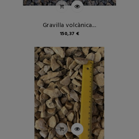
Gravilla volcànica...
Preu
150,37 €