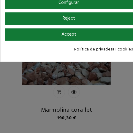
Preu
155,24 €
Configurar
Reject
Accept
Política de privadesa i cookies
Marmolina corallet
Preu
190,30 €