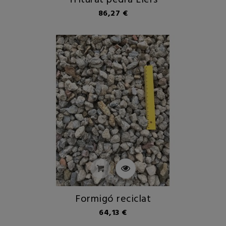
Triturat pedra Llers
Preu
86,27 €
Formigó reciclat
Preu
64,13 €