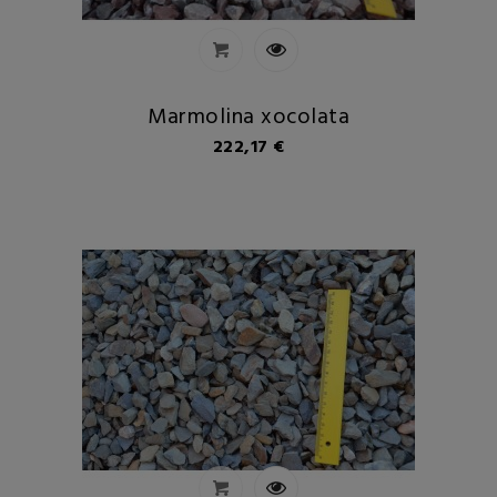
Marmolina xocolata
Preu
222,17 €