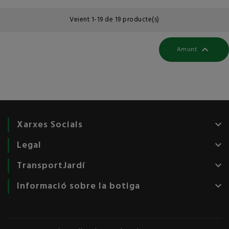
Veient 1-19 de 19 producte(s)

Amunt
Xarxes Socials
keyboard_arrow_down
Legal
keyboard_arrow_down
TransportJardí
keyboard_arrow_down
Informació sobre la botiga
keyboard_arrow_down