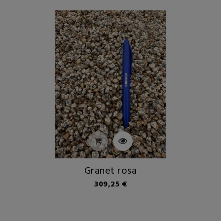
Granet rosa
Preu
309,25 €