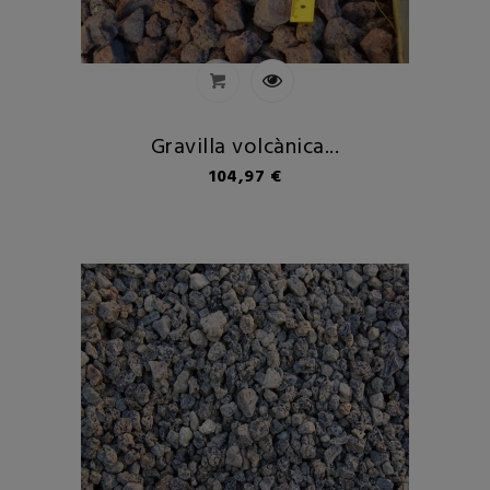
Gravilla volcànica...
Preu
104,97 €