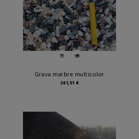
Grava marbre multicolor
Preu
261,51 €