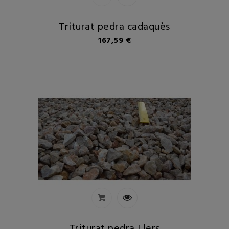
Triturat pedra cadaquès
Preu
167,59 €