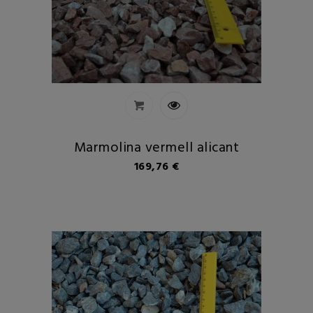
Marmolina vermell alicant
Preu
169,76 €