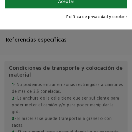
Aceptar
Detalles del producto
Política de privacidad y cookies
Referencia
Referencias específicas
Condiciones de transporte y colocación de
material
1
- No podemos entrar en zonas restringidas a camiones
de más de 3,5 toneladas.
2
- La anchura de la calle tiene que ser suficiente para
poder meter el camión y/o para poder manipular la
grúa.
3
- El material se puede transportar a granel o con
sacas.