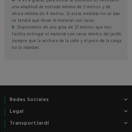
4
- Si es a granel, para entrar al domicilio es necesario
una amplitud de entrada mínima de 3 metros y de
altura mínima de 4 metros. Si estas medidas no se dan
se tendrá que llevar el material con sacas.
5
- Disponemos de una grúa de 21 metros que nos
facilita entregar el material con sacas dentro del jardín
siempre que la anchura de la calle y el peso de la carga
no lo impidan.
Redes Sociales
keyboard_arrow_down
Legal
keyboard_arrow_down
TransportJardí
keyboard_arrow_down