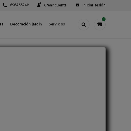
696465248
Crear cuenta
Iniciar sesión
0
ra
Decoración jardin
Servicios