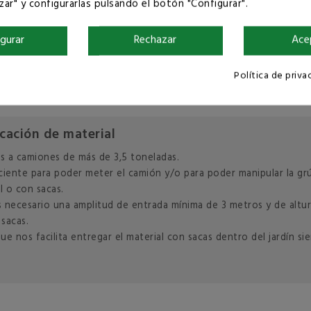
ar" y configurarlas pulsando el botón "Configurar".
igurar
Rechazar
Ace
Política de priva
cación de material
s a camiones de más de 3,5 toneladas.
ficiente para poder meter el camión y/o para poder manipular la grú
l o con sacas.
o es necesario una amplitud de entrada mínima de 3 metros y de alt
 sacas.
 nos facilita entregar el material con sacas dentro del jardín sie