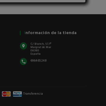
Información de la tienda
TransportJardi
C/ Blanch, 57,1ª
Malgrat de Mar
08380
España
696465248
Transferencia