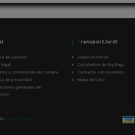
al
TransportJardí
ica de cookies
Sobre nosotros
 legal
Calculadora de Big Bags
inos y condiciones de compra
Contacte con nosotros
ica de privacidad
Mapa del sitio
iciones generales de
ación
por
comertis.com