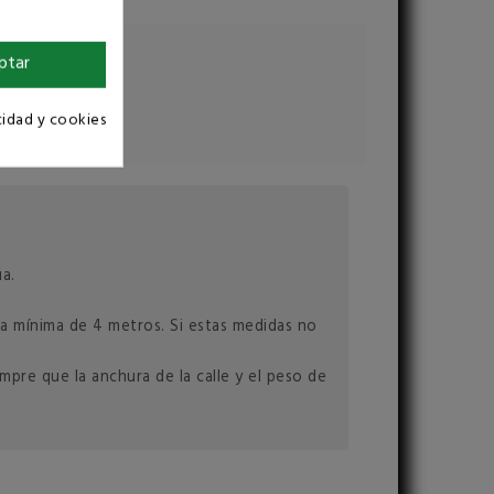
ptar
cidad y cookies
a.
ura mínima de 4 metros. Si estas medidas no
mpre que la anchura de la calle y el peso de