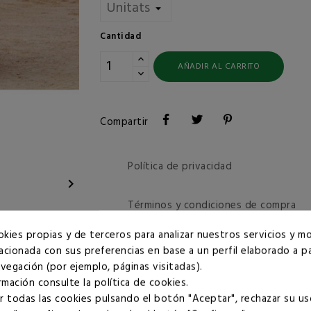
Cantidad
AÑADIR AL CARRITO
Compartir
Política de privacidad

Términos y condiciones de compra
okies propias y de terceros para analizar nuestros servicios y mo
lacionada con sus preferencias en base a un perfil elaborado a pa
vegación (por ejemplo, páginas visitadas).
rmación consulte la
política de cookies
.
 todas las cookies pulsando el botón "Aceptar", rechazar su us