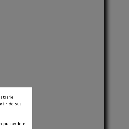
strarle
rtir de sus
o pulsando el