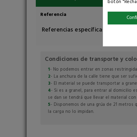
botón "Rechaz
Referencia
Conf
Referencias específicas
Condiciones de transporte y colo
1
- No podemos entrar en zonas restringida
2
- La anchura de la calle tiene que ser su
3
- El material se puede transportar a grane
4
- Si es a granel, para entrar al domicili
se dan se tendrá que llevar el material con
5
- Disponemos de una grúa de 21 metros que
la carga no lo impidan.