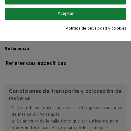
Aceptar
Política de privacidad y cookies
Detalles del producto
Referencia
Referencias específicas
Condiciones de transporte y colocación de
material
1
- No podemos entrar en zonas restringidas a camiones
de más de 3,5 toneladas.
2
- La anchura de la calle tiene que ser suficiente para
poder meter el camión y/o para poder manipular la