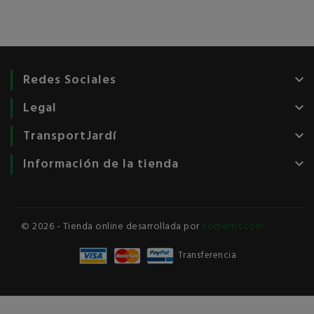
Redes Sociales
keyboard_arrow_down
Legal
keyboard_arrow_down
TransportJardí
keyboard_arrow_down
Información de la tienda
keyboard_arrow_down
© 2026 - Tienda online desarrollada por
comertis.com
Transferencia