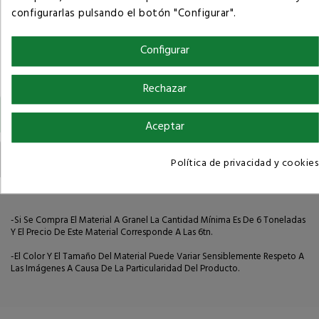
configurarlas pulsando el botón "Configurar".
Configurar
Rechazar
Descripción
Aceptar
Detalles del producto
Política de privacidad y cookies
-Si Se Compra El Material A Granel La Cantidad Mínima Es De 6 Toneladas
Y El Precio De Este Material Corresponde A Las 6tn.
-El Color Y El Tamaño Del Material Puede Variar Sensiblemente Respeto A
Las Imágenes A Causa De La Particularidad Del Producto.