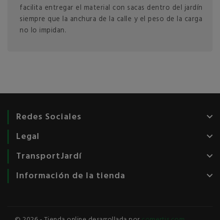
facilita entregar el material con sacas dentro del jardín
siempre que la anchura de la calle y el peso de la carga
no lo impidan.
Redes Sociales
keyboard_arrow_down
Legal
keyboard_arrow_down
TransportJardí
keyboard_arrow_down
Información de la tienda
keyboard_arrow_down
© 2026 - Tienda online desarrollada por
comertis.com