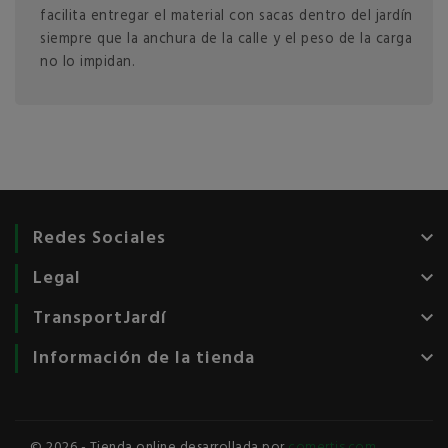
facilita entregar el material con sacas dentro del jardín
siempre que la anchura de la calle y el peso de la carga
no lo impidan.
Redes Sociales
keyboard_arrow_down
Legal
keyboard_arrow_down
TransportJardí
keyboard_arrow_down
Información de la tienda
keyboard_arrow_down
© 2026 - Tienda online desarrollada por
comertis.com