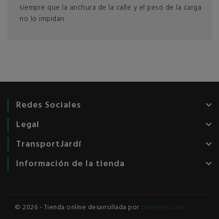
siempre que la anchura de la calle y el peso de la carga
no lo impidan.
Redes Sociales
keyboard_arrow_down
Legal
keyboard_arrow_down
TransportJardí
keyboard_arrow_down
Información de la tienda
keyboard_arrow_down
© 2026 - Tienda online desarrollada por
comertis.com