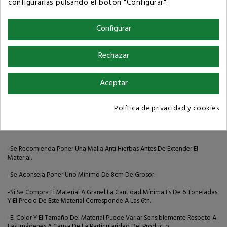
configurarlas pulsando el botón "Configurar".
Términos y condiciones de compra
Configurar
Rechazar
Descripción
Aceptar
Política de privacidad y cookies
Detalles del producto
-Se Recomienda Poner Una Malla Anti Hierbas Antes De Extender El
Material.
-Se Aconseja Poner Uno Mínimo De 8cm De Grosor.
-Si Se Compra El Material A Granel La Cantidad Mínima Es De 6 Toneladas
Y El Precio De Este Material Corresponde A Las 6tn.
-El Color Y El Tamaño Del Material Puede Variar Sensiblemente Respeto A
Las Imágenes A Causa De La Particularidad Del Producto