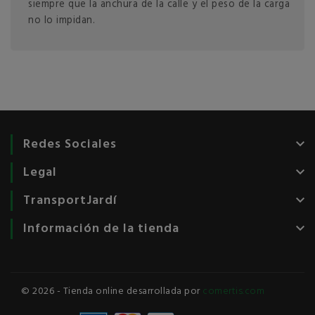
siempre que la anchura de la calle y el peso de la carga
no lo impidan.
Redes Sociales
keyboard_arrow_down
Legal
keyboard_arrow_down
TransportJardí
keyboard_arrow_down
Información de la tienda
keyboard_arrow_down
© 2026 - Tienda online desarrollada por
comertis.com