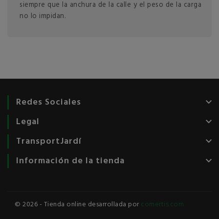
siempre que la anchura de la calle y el peso de la carga
no lo impidan.
Redes Sociales
keyboard_arrow_down
Legal
keyboard_arrow_down
TransportJardí
keyboard_arrow_down
Información de la tienda
keyboard_arrow_down
© 2026 - Tienda online desarrollada por
comertis.com