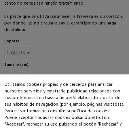
tanto no necesitan ningún tratamiento.
La parte que se utiliza para hacer la traviesa es su corazón,
por donde ya no circula la savia, garantizando una larga
durabilidad
Soporte
Tamaño (cm)
Utilizamos cookies propias y de terceros para analizar
Cantidad
nuestros servicios y mostrarle publicidad relacionada con
sus preferencias en base a un perfil elaborado a partir de
AÑADIR AL CARRITO
sus hábitos de navegación (por ejemplo, páginas visitadas).
Para más información consulte la
política de cookies
.
La cantidad mínima en el pedido de compra para el
Puede aceptar todas las cookies pulsando el botón
producto es 5.
"Aceptar", rechazar su uso pulsando el botón "Rechazar" y