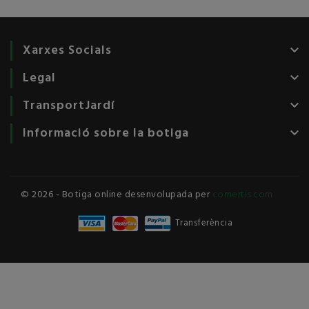
Xarxes Socials
keyboard_arrow_down
Legal
keyboard_arrow_down
TransportJardí
keyboard_arrow_down
Informació sobre la botiga
keyboard_arrow_down
© 2026 - Botiga online desenvolupada per
comertis.com
Transferència