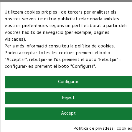
Política de privacitat
Utilitzem cookies pròpies i de tercers per analitzar els
nostres serveis i mostrar publicitat relacionada amb les
vostres preferències segons un perfil elaborat a partir dels
Condicions de compra
vostres hàbits de navegació (per exemple, pàgines
visitades).
Per a més informació consulteu la
política de cookies
.
Podeu acceptar totes les cookies prement el botó
"Acceptar", rebutjar-ne l’ús prement el botó "Rebutjar" i
configurar-les prement el botó "Configurar".
Descripció
Configurar
Detalls del producte
Reject
-El Color I El Tamany Del Material Pot Variar Sensiblement Respecte A Les
Accept
Imatges A Causa De La Particularitat Del Producte.
Política de privadesa i cookies