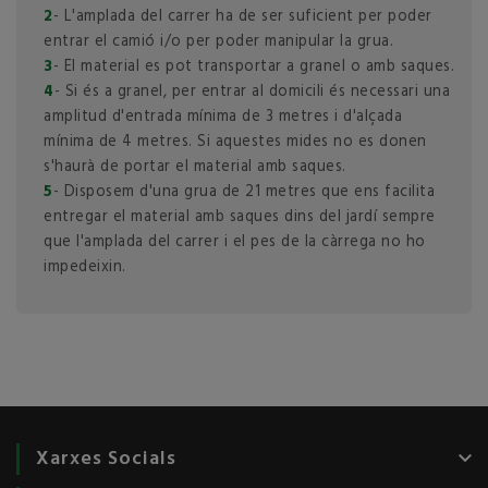
2
- L'amplada del carrer ha de ser suficient per poder
entrar el camió i/o per poder manipular la grua.
3
- El material es pot transportar a granel o amb saques.
4
- Si és a granel, per entrar al domicili és necessari una
amplitud d'entrada mínima de 3 metres i d'alçada
mínima de 4 metres. Si aquestes mides no es donen
s'haurà de portar el material amb saques.
5
- Disposem d'una grua de 21 metres que ens facilita
entregar el material amb saques dins del jardí sempre
que l'amplada del carrer i el pes de la càrrega no ho
impedeixin.
Xarxes Socials
keyboard_arrow_down