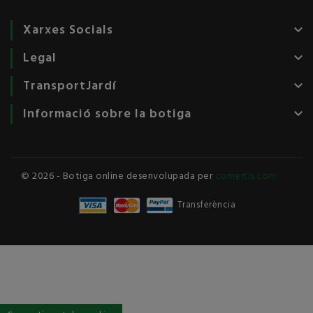
Xarxes Socials
keyboard_arrow_down
Legal
keyboard_arrow_down
TransportJardí
keyboard_arrow_down
Informació sobre la botiga
keyboard_arrow_down
© 2026 - Botiga online desenvolupada per
comertis.com
Transferència