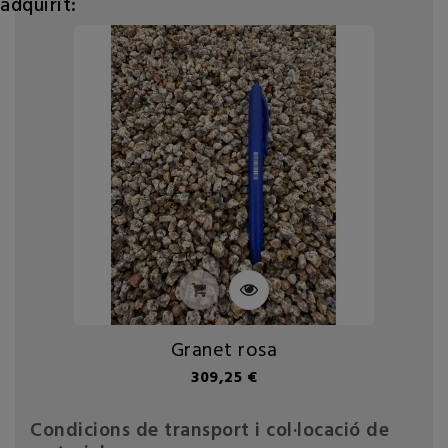
adquirit:
Granet rosa
Preu
309,25 €
Condicions de transport i col·locació de