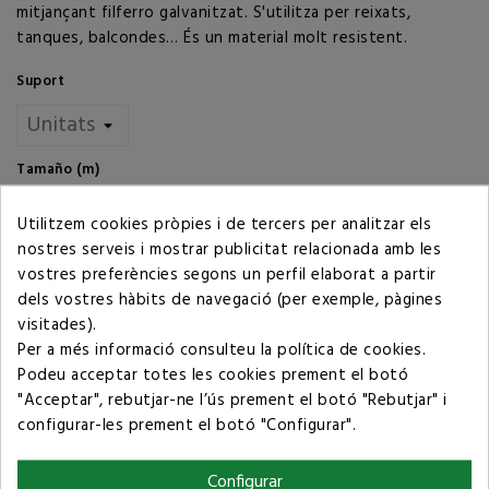
mitjançant filferro galvanitzat. S'utilitza per reixats,
tanques, balcondes… És un material molt resistent.
Suport
Tamaño (m)
Utilitzem cookies pròpies i de tercers per analitzar els
nostres serveis i mostrar publicitat relacionada amb les
Quantitat
vostres preferències segons un perfil elaborat a partir
dels vostres hàbits de navegació (per exemple, pàgines
AFEGIR AL CARRET
visitades).
Per a més informació consulteu la
política de cookies
.
La quantitat mínima de compra d'aquest producte és de 2.
Podeu acceptar totes les cookies prement el botó
"Acceptar", rebutjar-ne l’ús prement el botó "Rebutjar" i
Compartir
configurar-les prement el botó "Configurar".
Configurar
Política de privacitat