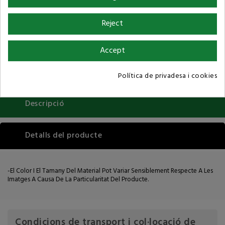
Reject
Condicions de compra
Accept
Política de privadesa i cookies
Descripció
Detalls del producte
-El Color I El Tamany Del Material Pot Variar Sensiblement Respecte A Les
Imatges A Causa De La Particularitat Del Producte.
Condicions de transport i col·locació de