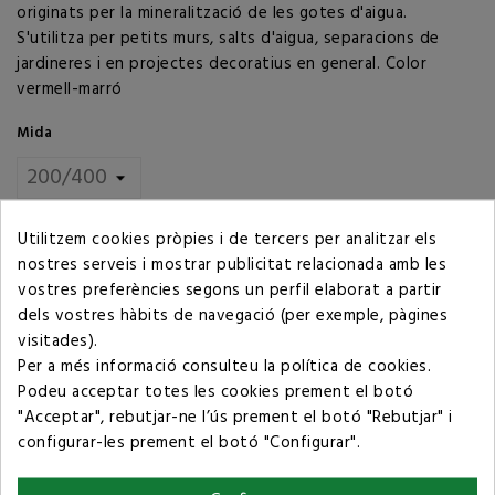
originats per la mineralització de les gotes d'aigua.
S'utilitza per petits murs, salts d'aigua, separacions de
jardineres i en projectes decoratius en general. Color
vermell-marró
Mida
Suport
Utilitzem cookies pròpies i de tercers per analitzar els
nostres serveis i mostrar publicitat relacionada amb les
vostres preferències segons un perfil elaborat a partir
Quantitat
dels vostres hàbits de navegació (per exemple, pàgines
visitades).
AFEGIR AL CARRET
Per a més informació consulteu la
política de cookies
.
Podeu acceptar totes les cookies prement el botó
"Acceptar", rebutjar-ne l’ús prement el botó "Rebutjar" i
configurar-les prement el botó "Configurar".
Compartir