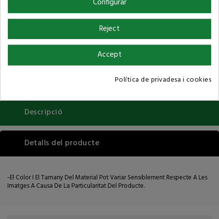
Configurar
Política de privacitat
Reject
Condicions de compra
Accept
Política de privadesa i cookies
Descripció
Detalls del producte
-El Color I El Tamany Del Material Pot Variar Sensiblement Respecte A Les
Imatges A Causa De La Particularitat Del Producte.