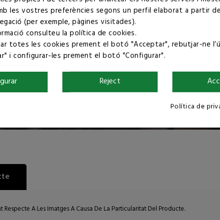
mb les vostres preferències segons un perfil elaborat a partir d
egació (per exemple, pàgines visitades).
ormació consulteu la
política de cookies
.
r totes les cookies prement el botó "Acceptar", rebutjar-ne l’
r" i configurar-les prement el botó "Configurar".
igurar
Reject
Acc
Política de pri
cte
nt Respecte A Les Imatges A Causa De La Particularitat Del Producte.