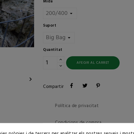
Mida
Suport
Quantitat
AFEGIR AL CARRET

Compartir
Política de privacitat
Condicions de compra
ies pròpies i de tercers per analitzar els nostres serveis i mostr