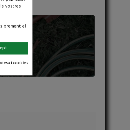
els vostres
ús prement el
ept
vadesa i cookies