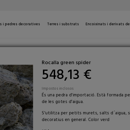
s i pedres decoratives
Terres i substrats
Encoixinats i derivats d
Rocalla green spider
548,13 €
Impostos inclosos
És una pedra d'importació. Està formada per
de les gotes d'aigua.
S'utilitza per petits murets, salts d´aigua,
decoratius en general. Color verd