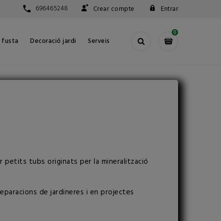
696465248
Crear compte
Entrar
0
e fusta
Decoració jardi
Serveis
 petits tubs originats per la mineralització
 separacions de jardineres i en projectes