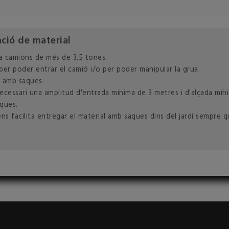
ació de material
a camions de més de 3,5 tones.
 per poder entrar el camió i/o per poder manipular la grua.
o amb saques.
s necessari una amplitud d'entrada mínima de 3 metres i d'alçada m
ques.
 facilita entregar el material amb saques dins del jardí sempre que