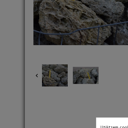

Utilitzem cook