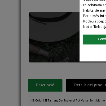
relacionada a
hàbits de nav
Per a més inf
Podeu accepta
botó "Rebutja
Conf
Descripció
Detalls del produ
-El Color I El Tamany Del Material Pot Variar Sensibleme