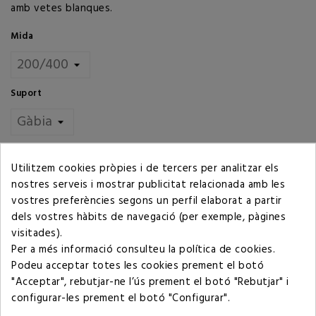
amb vetes blanques.
Mida
Suport
Quantitat
Utilitzem cookies pròpies i de tercers per analitzar els
AFEGIR AL CARRET
nostres serveis i mostrar publicitat relacionada amb les
vostres preferències segons un perfil elaborat a partir
dels vostres hàbits de navegació (per exemple, pàgines
visitades).
Compartir
Per a més informació consulteu la
política de cookies
.
Podeu acceptar totes les cookies prement el botó
"Acceptar", rebutjar-ne l’ús prement el botó "Rebutjar" i
Política de privacitat
configurar-les prement el botó "Configurar".