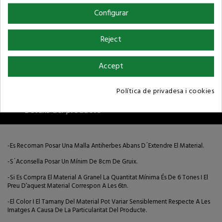
Condicions de compra
Configurar
Reject
Accept
Descripció
Política de privadesa i cookies
Detalls del producte
-Es Recoman Posar Una Malla Antiherbes Abans D´extendre El Material.
-S´aconsella Posar Un Mínim De 8cm De Gruix.
-Si Es Compra El Material A Granel La Quantitat Mínima És De 6 Tones I El
Preu D’aquest Material Correspon A Les 6tn.
-El Color I El Tamany Del Material Pot Variar Sensiblement Respecte A Les
Imatges A Causa De La Particularitat Del Producte.