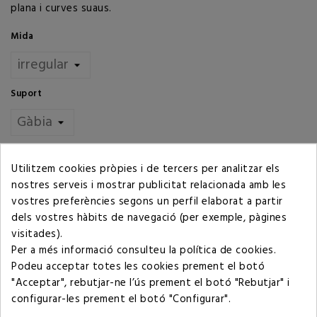
plana i curves suaus.
Mida
Suport
Quantitat
Utilitzem cookies pròpies i de tercers per analitzar els
AFEGIR AL CARRET
nostres serveis i mostrar publicitat relacionada amb les
vostres preferències segons un perfil elaborat a partir
dels vostres hàbits de navegació (per exemple, pàgines
visitades).
Compartir
Per a més informació consulteu la
política de cookies
.
Podeu acceptar totes les cookies prement el botó
"Acceptar", rebutjar-ne l’ús prement el botó "Rebutjar" i
Política de privacitat
configurar-les prement el botó "Configurar".