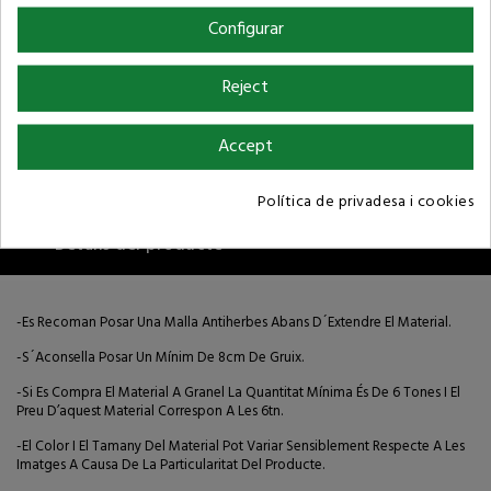
Condicions de compra
Configurar
Reject
Accept
Descripció
Política de privadesa i cookies
Detalls del producte
-Es Recoman Posar Una Malla Antiherbes Abans D´extendre El Material.
-S´aconsella Posar Un Mínim De 8cm De Gruix.
-Si Es Compra El Material A Granel La Quantitat Mínima És De 6 Tones I El
Preu D’aquest Material Correspon A Les 6tn.
-El Color I El Tamany Del Material Pot Variar Sensiblement Respecte A Les
Imatges A Causa De La Particularitat Del Producte.