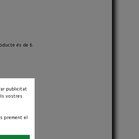
oducte és de 6.
ar publicitat
els vostres
ús prement el