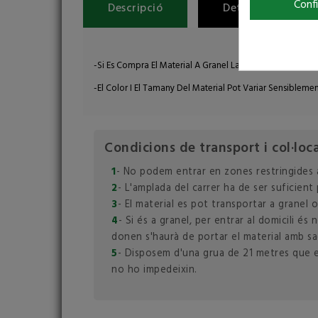
Conf
Descripció
Detalls del produ
-Si Es Compra El Material A Granel La Quantitat Mínima É
-El Color I El Tamany Del Material Pot Variar Sensibleme
Condicions de transport i col·loc
1
- No podem entrar en zones restringides 
2
- L'amplada del carrer ha de ser suficient
3
- El material es pot transportar a granel 
4
- Si és a granel, per entrar al domicili é
donen s'haurà de portar el material amb sa
5
- Disposem d'una grua de 21 metres que ens
no ho impedeixin.