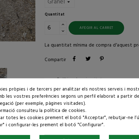
Quantitat
AFEGIR AL CARRET
La quantitat mínima de compra d'aquest pr
Compartir
Política de privacitat

ies pròpies i de tercers per analitzar els nostres serveis i mostr
mb les vostres preferències segons un perfil elaborat a partir d
Condicions de compra
egació (per exemple, pàgines visitades).
ormació consulteu la
política de cookies
.
r totes les cookies prement el botó "Acceptar", rebutjar-ne l’
r" i configurar-les prement el botó "Configurar".