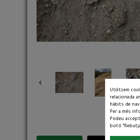

Utilitzem cook
relacionada a
hàbits de nav
Per a més inf
Podeu accepta
botó "Rebutja