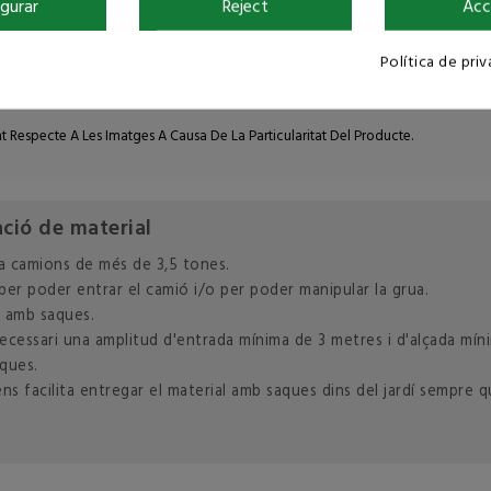
igurar
Reject
Acc
cte
Política de pri
s De 6 Tones I El Preu D’aquest Material Correspon A Les 6 Tn.
nt Respecte A Les Imatges A Causa De La Particularitat Del Producte.
ació de material
a camions de més de 3,5 tones.
 per poder entrar el camió i/o per poder manipular la grua.
o amb saques.
s necessari una amplitud d'entrada mínima de 3 metres i d'alçada m
ques.
 facilita entregar el material amb saques dins del jardí sempre que