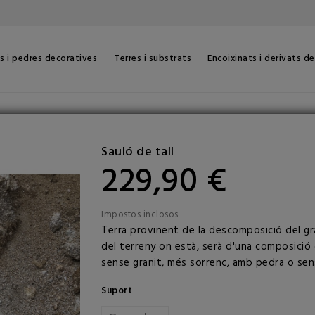
s i pedres decoratives
Terres i substrats
Encoixinats i derivats d
Sauló de tall
229,90 €
Impostos inclosos
Terra provinent de la descomposició del gra
del terreny on està, serà d'una composició o
sense granit, més sorrenc, amb pedra o sens
Suport