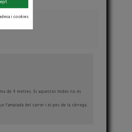
ept
vadesa i cookies
ínima de 4 metres. Si aquestes mides no es
 l'amplada del carrer i el pes de la càrrega